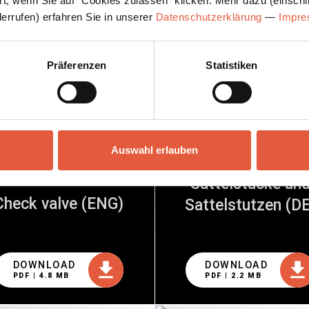
rt, wenn Sie auf "Cookies zulassen" klicken. Mehr dazu (einschli
derrufen) erfahren Sie in unserer
Datenschutzerklärung
—
Impr
e
Präferenzen
Statistiken
tscher und englischer Sprache.
Auswahl erlauben
Sattelstücke un
Check valve (ENG)
Sattelstutzen (DE
DOWNLOAD
DOWNLOAD
PDF | 4.8 MB
PDF | 2.2 MB