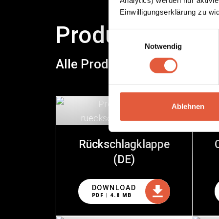
Analytics) werden nur aktivie
Einwilligungserklärung zu wi
Produktkatalog
Einwilligungsauswahl
Notwendig
Alle Produktkataloge in deu
Ablehnen
Rückschlagklappe
(DE)
DOWNLOAD
PDF | 4.8 MB