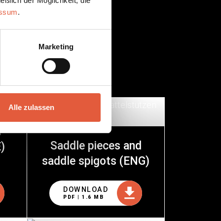
eßlich der Möglichkeit, die
essum
.
Marketing
Alle zulassen
d
Saddle pieces and
)
saddle spigots (ENG)
DOWNLOAD
PDF | 1.6 MB