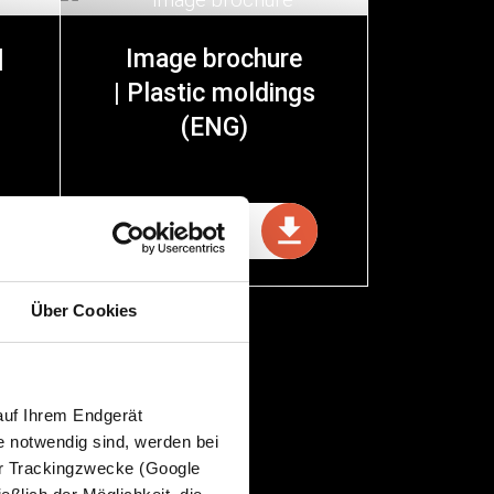
|
Image brochure
| Plastic moldings
(ENG)
DOWNLOAD
PDF | 4.6 MB
Über Cookies
auf Ihrem Endgerät
e notwendig sind, werden bei
der Trackingzwecke (Google