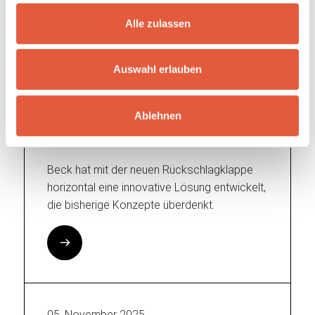
Alle zulassen
19. November 2025
Auswahl erlauben
Innovation in der
Lüftungstechnik: Die neue
Beck Rückschlagklappe
Ablehnen
horizontal
Beck hat mit der neuen Rückschlagklappe
horizontal eine innovative Lösung entwickelt,
die bisherige Konzepte überdenkt.
05. November 2025