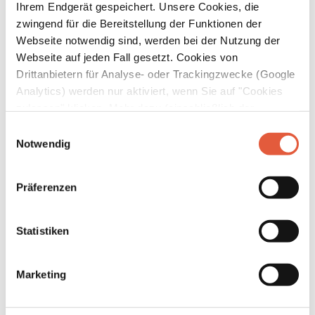
Ihrem Endgerät gespeichert. Unsere Cookies, die
zwingend für die Bereitstellung der Funktionen der
Webseite notwendig sind, werden bei der Nutzung der
Webseite auf jeden Fall gesetzt. Cookies von
Drittanbietern für Analyse- oder Trackingzwecke (Google
02. Februar 2026
Analytics) werden nur aktiviert, wenn Sie auf "Cookies
Sattelstutzen in der
zulassen" klicken. Mehr dazu (einschließlich der
Lüftungstechnik:
Möglichkeit, die Einwilligungserklärung zu widerrufen)
Einwilligungsauswahl
Nachträgliche Abzweigungen
erfahren Sie in unserer
Datenschutzerklärung
—
Notwendig
ohne Energieverlust
Impressum
.
Präferenzen
25 % weniger Druckverlust durch
strömungsoptimierte Geometrie. Wie das
funktioniert und warum das für Ihre Anlage
Statistiken
einen messbaren Unterschied macht,
erfahren Sie in diesem Beitrag.
Marketing