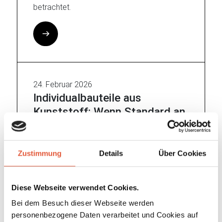
betrachtet.
24. Februar 2026
Individualbauteile aus
Kunststoff: Wenn Standard an
seine Grenzen stößt
In der Lüftungstechnik für chemische
Zustimmung
Details
Über Cookies
Prozessluft gibt es Situationen, in denen
Standardlösungen einfach nicht ausreichen.
Genau hier setzt unser Service für
Diese Webseite verwendet Cookies.
Individualbauteile an.
Bei dem Besuch dieser Webseite werden
personenbezogene Daten verarbeitet und Cookies auf