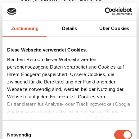
Einrichtung oder andere Stelle, die
personenbezogene Daten im Auftrag des
Verantwortlichen verarbeitet.
Zustimmung
Details
Über Cookies
Empfänger
„Empfänger“ ist eine natürliche oder
Diese Webseite verwendet Cookies.
juristische Person, Behörde, Einrichtung
Bei dem Besuch dieser Webseite werden
oder andere Stelle, denen
personenbezogene Daten verarbeitet und Cookies auf
personenbezogene Daten offengelegt
Ihrem Endgerät gespeichert. Unsere Cookies, die
werden, unabhängig davon, ob es sich bei
zwingend für die Bereitstellung der Funktionen der
ihr um einen Dritten handelt oder nicht.
Webseite notwendig sind, werden bei der Nutzung der
Webseite auf jeden Fall gesetzt. Cookies von
Behörden, die im Rahmen eines bestimmten
Drittanbietern für Analyse- oder Trackingzwecke (Google
Untersuchungsauftrags nach dem
Analytics) werden nur aktiviert, wenn Sie auf "Cookies
Unionsrecht oder dem Recht der
zulassen" klicken. Mehr dazu (einschließlich der
Mitgliedstaaten möglicherweise
Möglichkeit, die Einwilligungserklärung zu widerrufen)
Einwilligungsauswahl
personenbezogene Daten erhalten, gelten
erfahren Sie in unserer
Datenschutzerklärung
—
Notwendig