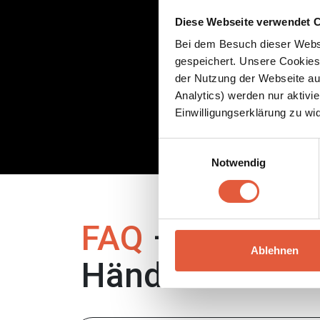
Diese Webseite verwendet C
Bei dem Besuch dieser Webs
gespeichert. Unsere Cookies,
der Nutzung der Webseite auf
Analytics) werden nur aktivie
Einwilligungserklärung zu wi
Einwilligungsauswahl
Notwendig
FAQ
– weitere I
Ablehnen
Händler