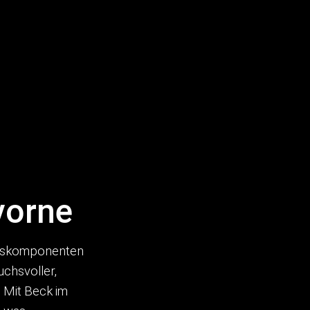
vorne
ungskomponenten
chsvoller,
 Mit Beck im