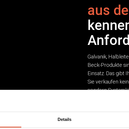
aus de
kennen
Anfor
Galvanik, Halblei
Beck-Produkte sin
Einsatz. Das gibt 
Sie verkaufen ke
sondern Systemlö
entwickelt wurden
In welchen Branc
Produkte dort ein
Details
der Anwendungsber