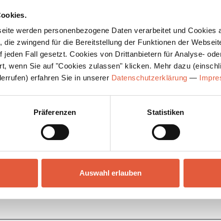
noch gezielter zu
ookies.
umgestellt hat, ble
eite werden personenbezogene Daten verarbeitet und Cookies 
langfristig überze
 die zwingend für die Bereitstellung der Funktionen der Webseit
 jeden Fall gesetzt. Cookies von Drittanbietern für Analyse- o
rt, wenn Sie auf "Cookies zulassen" klicken. Mehr dazu (einschli
ALLE ANWEND
derrufen) erfahren Sie in unserer
Datenschutzerklärung
—
Impr
Präferenzen
Statistiken
nformationen für
Auswahl erlauben