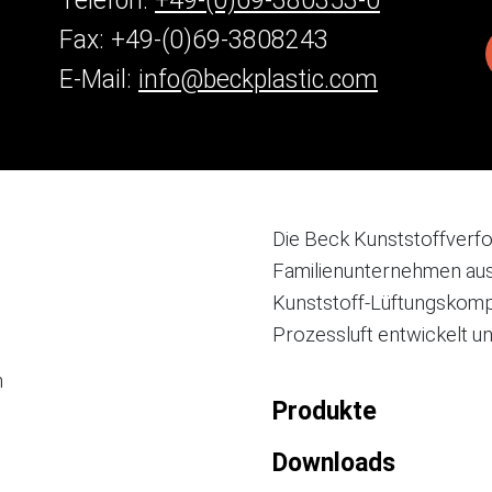
Telefon:
+49-(0)69-380353-0
Fax: +49-(0)69-3808243
E-Mail:
info@beckplastic.com
Die Beck Kunststoffverf
Familienunternehmen aus
Kunststoff-Lüftungskomp
Prozessluft entwickelt und
n
Produkte
Downloads