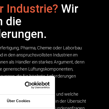
r Industrie?
Wir
 die
derungen.
terfertigung, Pharma, Chemie oder Laborbau:
d in den anspruchsvollsten Industrien im
Ihnen als Händler ein starkes Argument, denn
ine generischen Lüftungskomponenten,
sungen, die für höchste Anforderungen
.
hen Beck besonders stark ist und welche
gesetzt werden, erfahren Sie in der Übersicht
Über Cookies
eiche. Das hilft Ihnen, bei Kundenanfragen