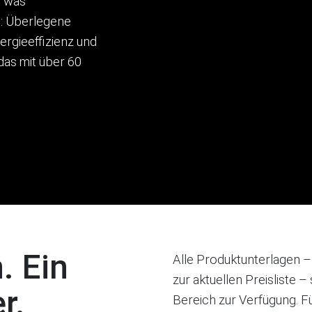
, was
n: Überlegene
rgieeffizienz und
das mit über 60
. Ein
Alle Produktunterlagen 
zur aktuellen Preisliste 
r.
Bereich zur Verfügung. F