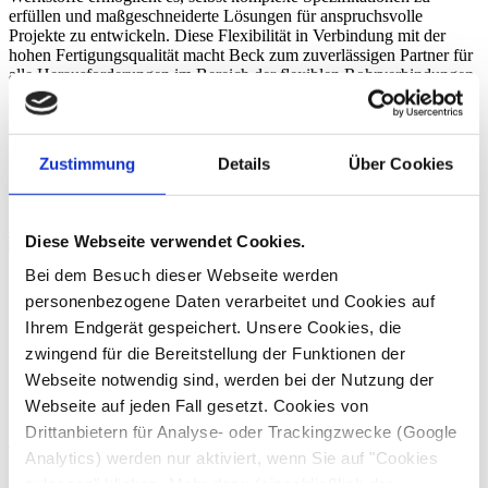
erfüllen und maßgeschneiderte Lösungen für anspruchsvolle
Projekte zu entwickeln. Diese Flexibilität in Verbindung mit der
hohen Fertigungsqualität macht Beck zum zuverlässigen Partner für
alle Herausforderungen im Bereich der flexiblen Rohrverbindungen
für chemisch belastete Prozessluft.
Jetzt CAD-Daten herunterladen
Zustimmung
Details
Über Cookies
Schnell und unkompliziert Kontaktdaten hinterlegen und sofortigen
Zugang zu unserem CAD-Datenbestand erhalten.
Zu den CAD-Downloads
Diese Webseite verwendet Cookies.
Bei dem Besuch dieser Webseite werden
Produktkatalog Manschetten
personenbezogene Daten verarbeitet und Cookies auf
Ihrem Endgerät gespeichert. Unsere Cookies, die
Kugel-, Wellflex-, Glattmanschette | Dreifache
zwingend für die Bereitstellung der Funktionen der
Kompensationsfähigkeit | Materialvarianten
Webseite notwendig sind, werden bei der Nutzung der
Entdecken Sie unsere flexiblen Verbindungselemente für
Webseite auf jeden Fall gesetzt. Cookies von
raumlufttechnische Anlagen – perfekt zur Kompensation von
Drittanbietern für Analyse- oder Trackingzwecke (Google
Längenänderungen, Schwingungsdämpfung und zum sicheren
Transport aggressiver Prozessmedien.
Analytics) werden nur aktiviert, wenn Sie auf "Cookies
zulassen" klicken. Mehr dazu (einschließlich der