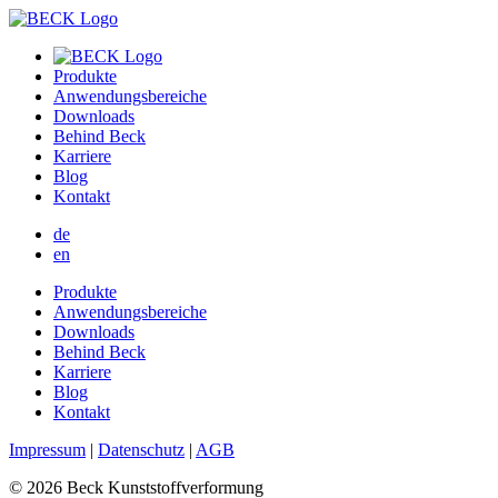
Produkte
Anwendungsbereiche
Downloads
Behind Beck
Karriere
Blog
Kontakt
de
en
Produkte
Anwendungsbereiche
Downloads
Behind Beck
Karriere
Blog
Kontakt
Impressum
|
Datenschutz
|
AGB
© 2026 Beck Kunststoffverformung