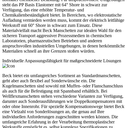
steht das PP Basis Elastomer mit 64° Shore in schwarz zur
Verfügung, das eine erhöhte Temperatur- und
Chemikalienbeständigkeit bietet. In Bereichen, wo elektrostatische
Aufladung vermieden werden muss, kommt der elektrisch leitfähige
Werkstoff mit 60° Shore in schwarz zum Einsatz. Diese
Materialvielfalt macht Beck Manschetten zur idealen Wahl für den
sicheren Transport aggressiver Prozessmedien in chemischen
Laboratorien, pharmazeutischen Betrieben und anderen
anspruchsvollen industriellen Umgebungen, in denen herkömmliche
Materialien schnell an ihre Grenzen stoßen würden.
Individuelle Anpassungsfähigkeit für maßgeschneiderte Lösungen
Beck bietet ein umfangreiches Sortiment an Standardmanschetten,
geht aber auch flexibel auf Sonderwünsche ein. Die
Kugelmanschetten sind sowohl mit Muffen- oder Flanschanschluss
als auch für die Befestigung mit Spannband erhältlich. Bei
Wellflexmanschetten stehen verschiedene Varianten zur Verfügung,
darunter auch Sonderausführungen wie Doppelkompensatoren mit
oder ohne Innenrohr. Für spezielle Kompensationswege bietet Beck
eine Vielzahl von Sonderlösungen an, die genau auf Ihre
individuellen Anforderungen zugeschnitten werden können. Die
umfangreiche Erfahrung in der Verarbeitung thermoplastischer
Werkstoffe ermöglicht es, selbst komplexe Spezifikationen zu