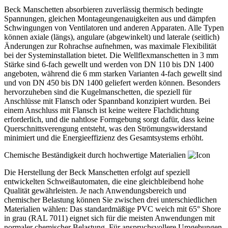
Beck Manschetten absorbieren zuverlässig thermisch bedingte
Spannungen, gleichen Montageungenauigkeiten aus und dämpfen
Schwingungen von Ventilatoren und anderen Apparaten. Alle Typen
können axiale (längs), angulare (abgewinkelt) und laterale (seitlich)
Änderungen zur Rohrachse aufnehmen, was maximale Flexibilität
bei der Systeminstallation bietet. Die Wellflexmanschetten in 3 mm
Stärke sind 6-fach gewellt und werden von DN 110 bis DN 1400
angeboten, während die 6 mm starken Varianten 4-fach gewellt sind
und von DN 450 bis DN 1400 geliefert werden können. Besonders
hervorzuheben sind die Kugelmanschetten, die speziell für
Anschlüsse mit Flansch oder Spannband konzipiert wurden. Bei
einem Anschluss mit Flansch ist keine weitere Flachdichtung
erforderlich, und die nahtlose Formgebung sorgt dafür, dass keine
Querschnittsverengung entsteht, was den Strömungswiderstand
minimiert und die Energieeffizienz des Gesamtsystems erhöht.
Chemische Beständigkeit durch hochwertige Materialien
Die Herstellung der Beck Manschetten erfolgt auf speziell
entwickelten Schweißautomaten, die eine gleichbleibend hohe
Qualität gewährleisten. Je nach Anwendungsbereich und
chemischer Belastung können Sie zwischen drei unterschiedlichen
Materialien wählen: Das standardmäßige PVC weich mit 65° Shore
in grau (RAL 7011) eignet sich für die meisten Anwendungen mit
normaler chemischer Belastung. Für anspruchsvollere Umgebungen