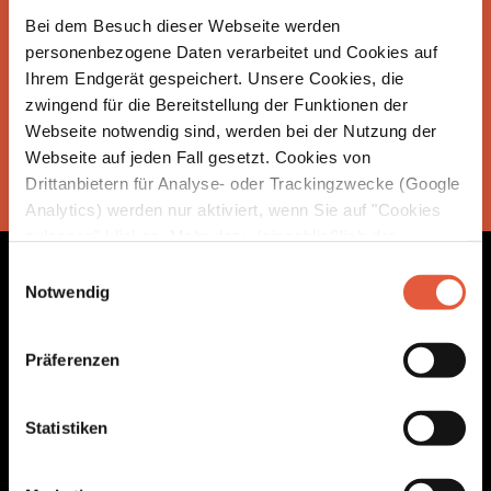
Bei dem Besuch dieser Webseite werden
personenbezogene Daten verarbeitet und Cookies auf
BECK SATTELSTUTZE WEB DE
Ihrem Endgerät gespeichert. Unsere Cookies, die
PDF | 2.2 MB
zwingend für die Bereitstellung der Funktionen der
Webseite notwendig sind, werden bei der Nutzung der
Webseite auf jeden Fall gesetzt. Cookies von
ZUM DOWNLOADBEREICH
Drittanbietern für Analyse- oder Trackingzwecke (Google
Analytics) werden nur aktiviert, wenn Sie auf "Cookies
zulassen" klicken. Mehr dazu (einschließlich der
Möglichkeit, die Einwilligungserklärung zu widerrufen)
Einwilligungsauswahl
erfahren Sie in unserer
Datenschutzerklärung
—
Notwendig
Impressum
.
Interesse an unseren Produkten?
Präferenzen
Wir freuen uns auf Ihre
Nachricht!
Statistiken